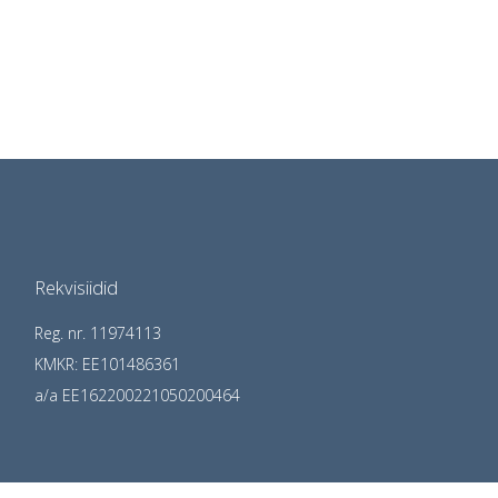
Rekvisiidid
Reg. nr. 11974113
KMKR: EE101486361
a/a EE162200221050200464