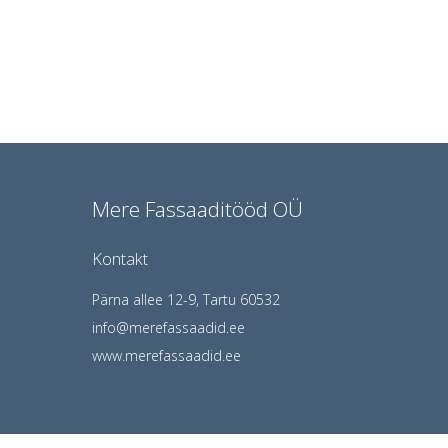
Mere Fassaaditööd OÜ
Kontakt
Pärna allee 12-9, Tartu 60532
info@merefassaadid.ee
www.merefassaadid.ee