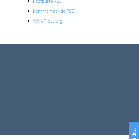
Postituste RSS
Kommentaaride RSS
WordPress.org