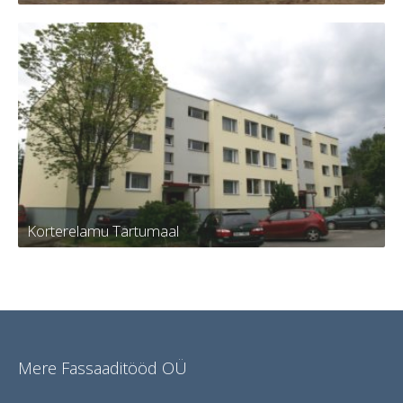
Suvila Tartumaal
Korterelamu Tartumaal
Korterelamu Tartumaal
Mere Fassaaditööd OÜ