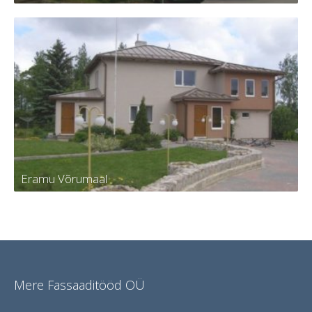
Korterelamu Tartumaal
Eramu Võrumaal
Eramu Võrumaal
Mere Fassaaditööd OÜ